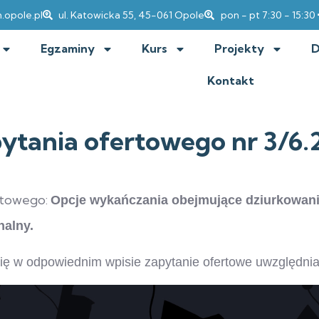
.opole.pl
ul. Katowicka 55, 45-061 Opole
pon - pt 7:30 - 15:30
Egzaminy
Kurs
Projekty
D
Kontakt
ytania ofertowego nr 3/6.2
rtowego:
Opcje wykańczania obejmujące dziurkowanie
nalny.
się w odpowiednim wpisie zapytanie ofertowe uwzględni