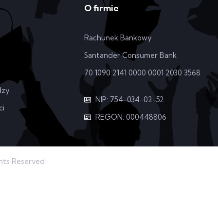
O firmie
Rachunek Bankowy
Santander Consumer Bank
70 1090 2141 0000 0001 2030 3568
dzy
NIP: 754-034-02-52
ci
REGON: 000448806
ghts Reserved