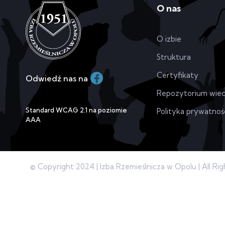
O nas
O izbie
Struktura
Certyfikaty
Odwiedź nas na
Repozytorium wie
Standard WCAG 2.1 na poziomie
Polityka prywatnoś
AAA
© Copyright 2024 | Izba Rzemieślnicza w Opolu | All Ri